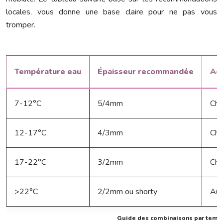
locales, vous donne une base claire pour ne pas vous
tromper.
Température eau
Épaisseur recommandée
Acc
7-12°C
5/4mm
Cha
12-17°C
4/3mm
Cha
17-22°C
3/2mm
Cha
>22°C
2/2mm ou shorty
Auc
Guide des combinaisons par tempé