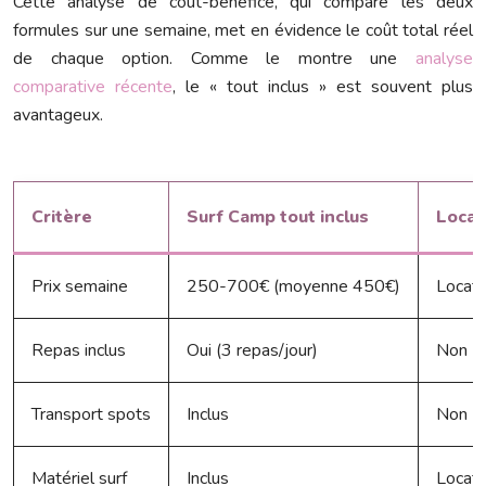
Cette analyse de coût-bénéfice, qui compare les deux
formules sur une semaine, met en évidence le coût total réel
de chaque option. Comme le montre une
analyse
comparative récente
, le « tout inclus » est souvent plus
avantageux.
Critère
Surf Camp tout inclus
Locati
Prix semaine
250-700€ (moyenne 450€)
Locati
Repas inclus
Oui (3 repas/jour)
Non (
Transport spots
Inclus
Non (L
Matériel surf
Inclus
Locati