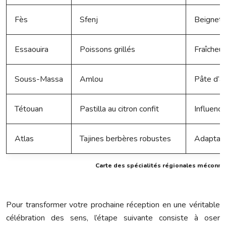
Fès
Sfenj
Beignet 
Essaouira
Poissons grillés
Fraîcheur
Souss-Massa
Amlou
Pâte d’am
Tétouan
Pastilla au citron confit
Influenc
Atlas
Tajines berbères robustes
Adaptati
Carte des spécialités régionales méconn
Pour transformer votre prochaine réception en une véritable
célébration des sens, l’étape suivante consiste à oser