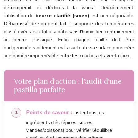
détremperait et déchirerait la warka. Deuxièmement,
l’utilisation de
beurre clarifié (smen)
est non négociable.
Débarrassé de son petit-lait, il supporte des températures
plus élevées et « frit » la pâte sans l’humidifier, contrairement
au beurre classique. Enfin, chaque feuille doit être
badigeonnée rapidement mais sur toute sa surface pour créer
une barrière imperméable entre les couches et avec la farce.
Votre plan d’action : l’audit d’une
pastilla parfaite
Points de saveur :
Lister tous les
ingrédients clés (épices, sucres,
viandes/poissons) pour vérifier l’équilibre
sucré-salé et l’harmonie des arômes.