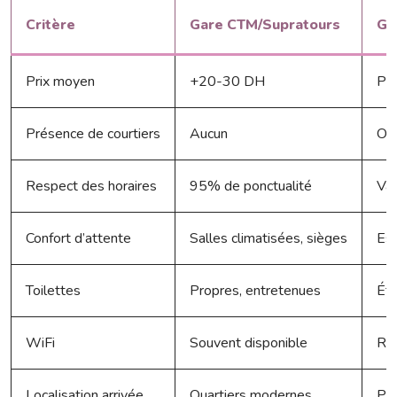
Critère
Gare CTM/Supratours
Ga
Prix moyen
+20-30 DH
Pri
Présence de courtiers
Aucun
Om
Respect des horaires
95% de ponctualité
Va
Confort d’attente
Salles climatisées, sièges
Esp
Toilettes
Propres, entretenues
Éta
WiFi
Souvent disponible
Ra
Localisation arrivée
Quartiers modernes
Pér