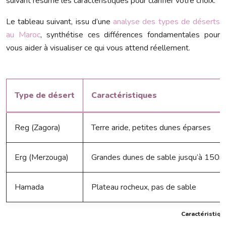
suivant résume les caractéristiques pour clarifier votre choix.
Le tableau suivant, issu d’une
analyse des types de déserts
au Maroc
, synthétise ces différences fondamentales pour
vous aider à visualiser ce qui vous attend réellement.
Type de désert
Caractéristiques
Reg (Zagora)
Terre aride, petites dunes éparses
Erg (Merzouga)
Grandes dunes de sable jusqu’à 150m
Hamada
Plateau rocheux, pas de sable
Caractéristiqu